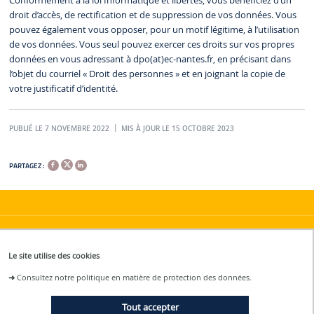
Conformément à la loi Informatique et libertés, vous bénéficiez d’un
droit d’accès, de rectification et de suppression de vos données. Vous
pouvez également vous opposer, pour un motif légitime, à l’utilisation
de vos données. Vous seul pouvez exercer ces droits sur vos propres
données en vous adressant à dpo(at)ec-nantes.fr, en précisant dans
l’objet du courriel « Droit des personnes » et en joignant la copie de
votre justificatif d’identité.
PUBLIÉ LE 7 NOVEMBRE 2022
MIS À JOUR LE 15 OCTOBRE 2023
PARTAGEZ :
Contact
Le site utilise des cookies
Contacter l'équipe étudiante :
➜
Consultez notre politique en matière de protection des données.
lowtec
@ec-nantes.fr
Tout accepter