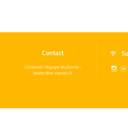
Contact
Su
Contacter l'équipe étudiante :
lowtec
@ec-nantes.fr