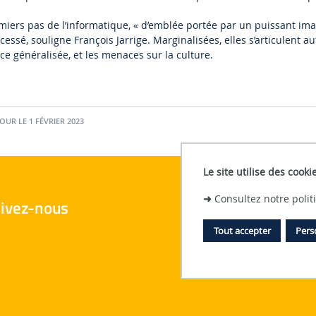
emiers pas de l’informatique, « d’emblée portée par un puissant ima
essé, souligne François Jarrige. Marginalisées, elles s’articulent auto
ce généralisée, et les menaces sur la culture.
JOUR LE 1 FÉVRIER 2023
Le site utilise des cooki
➜
Consultez notre poli
ivez-nous
Tout accepter
Pers