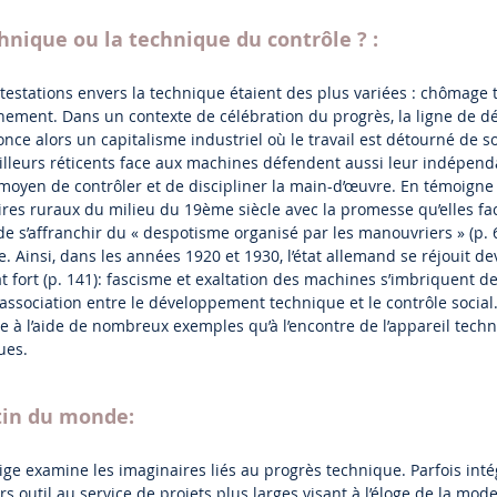
chnique ou la technique du contrôle ? :
ntestations envers la technique étaient des plus variées : chômage 
nnement. Dans un contexte de célébration du progrès, la ligne de dé
e alors un capitalisme industriel où le travail est détourné de son
ailleurs réticents face aux machines défendent aussi leur indépe
en de contrôler et de discipliner la main-d’œuvre. En témoigne l
es ruraux du milieu du 19ème siècle avec la promesse qu’elles facil
de s’affranchir du « despotisme organisé par les manouvriers » (p. 63
e. Ainsi, dans les années 1920 et 1930, l’état allemand se réjouit d
t fort (p. 141): fascisme et exaltation des machines s’imbriquent d
sociation entre le développement technique et le contrôle social
à l’aide de nombreux exemples qu’à l’encontre de l’appareil techniq
ues.
tin du monde:
rige examine les imaginaires liés au progrès technique. Parfois int
urs outil au service de projets plus larges visant à l’éloge de la mod