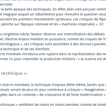
ascistes.
e la belle époque des techniques. En effet, elles sont perçues com
t magique auquel on s’abandonne pour résoudre la question sociale
rganisent les premiers mouvements syndicaux. Les critiques de l’
se penche sur l’époque coloniale et les « machines impériales ». ICI
u vingtième siècle, l’auteur observe une intensification des débats
ail, d’autres enjeux montent en puissance, comme les risques de ‘mé
chnologique ». Les critiques sont assimilées à des discours passéi
a technique et de ses bienfaits.
erre mondiale introduira une rupture dans la représentation des tec
nier cri pour intensifier la production militaire : « la science est 
a technique »:
Guerre mondiale, la technique s’impose d’elle-même, tandis que s
ectuels seront de plus en plus nombreux à critiquer « l’exagération 
oyées dans un contexte « de croissance et de forte modernisation »
techniques « semblent de moins en moins pensées comme de simple