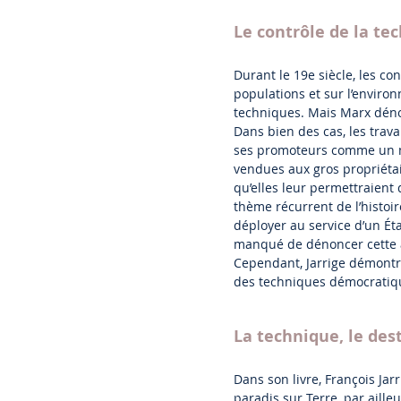
Le contrôle de la te
Durant le 19e siècle, les co
populations et sur l’enviro
techniques. Mais Marx dénonc
Dans bien des cas, les trav
ses promoteurs comme un moy
vendues aux gros propriétair
qu’elles leur permettraient 
thème récurrent de l’histoir
déployer au service d’un Éta
manqué de dénoncer cette as
Cependant, Jarrige démontre 
des techniques démocratiq
La technique, le des
Dans son livre, François Jar
paradis sur Terre, par aille