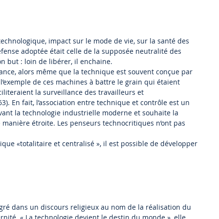
technologique, impact sur le mode de vie, sur la santé des
fense adoptée était celle de la supposée neutralité des
 but : loin de libérer, il enchaine.
ndance, alors même que la technique est souvent conçue par
’exemple de ces machines à battre le grain qui étaient
iteraient la surveillance des travailleurs et
). En fait, l’association entre technique et contrôle est un
evant la technologie industrielle moderne et souhaite la
e manière étroite. Les penseurs technocritiques n’ont pas
.
ue «totalitaire et centralisé », il est possible de développer
égré dans un discours religieux au nom de la réalisation du
ernité. « La technologie devient le destin du monde », elle