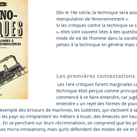
Dès le 19e siècle, la technique sera assoc
manipulation de l’environnement ».
Si les critiques contre la technique se
», elles sont souvent liées à des questi
mode de vie de l’homme dans la société,
jamais à la technique en général mais co
Les premières contestations 
Les 1ere critiques furent marginales ca
technique était perçue comme principale
commencé à se faire entendre, car jugées 
entendre « un rejet des formes de pouv
exemple des briseurs de machines, les luddistes, qui s’activent à la
 les pays où s’implantent les métiers à tisser, des émeutes ont lie
s. En se penchant sur leurs récriminations, on comprend que les pro
ses micro-innovations), mais qu’ils défendent des modes de vie et 