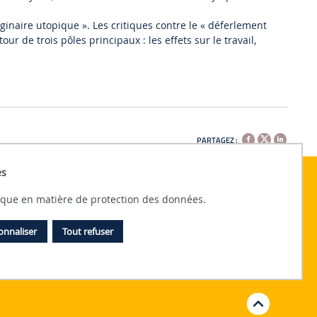
ginaire utopique ». Les critiques contre le « déferlement
ur de trois pôles principaux : les effets sur le travail,
PARTAGEZ :
es
tique en matière de protection des données.
onnaliser
Tout refuser
Débu