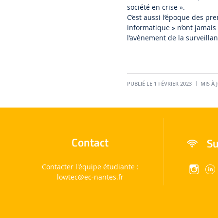
société en crise ».
C’est aussi l’époque des pr
informatique » n’ont jamais c
l’avènement de la surveillan
PUBLIÉ LE 1 FÉVRIER 2023
MIS À 
Contact
Su
Contacter l'équipe étudiante :
lowtec
@ec-nantes.fr