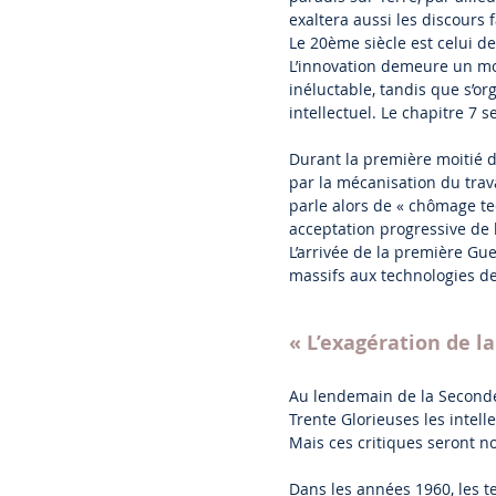
exaltera aussi les discours f
Le 20ème siècle est celui d
L’innovation demeure un mo
inéluctable, tandis que s’o
intellectuel. Le chapitre 7 
Durant la première moitié d
par la mécanisation du trav
parle alors de « chômage te
acceptation progressive de l
L’arrivée de la première Gu
massifs aux technologies der
« L’exagération de l
Au lendemain de la Seconde 
Trente Glorieuses les intell
Mais ces critiques seront n
Dans les années 1960, les 