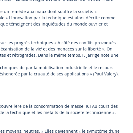
me un remède aux maux dont souffre la société. «
 » L’innovation par la technique est alors décrite comme
époque témoignent des inquiétudes du monde ouvrier et
 sur les progrès techniques « A côté des conflits provoqués
canisation de la vie’ et des menaces sur la liberté ». On
stes et rétrogrades. Dans le même temps, F. Jarrige note une
hniques de par la mobilisation industrielle et le recours
déshonorée par la cruauté de ses applications » (Paul Valery).
’ouvre l’ère de la consommation de masse. ICI Au cours des
de la technique et les méfaits de la société technicienne ».
.
s moyens, neutres. » Elles deviennent « le symptôme d’une