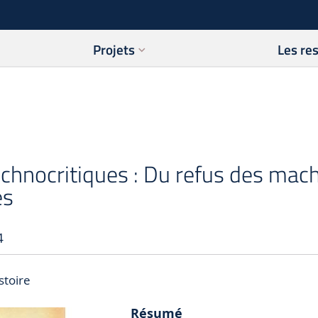
Projets
Les re
hnocritiques : Du refus des machi
es
4
stoire
Résumé